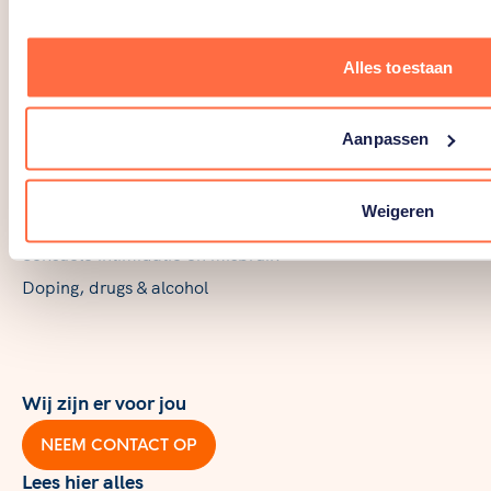
Grensoverschrijdend gedrag
Alles toestaan
Discriminatie
Integriteit
Aanpassen
Intimidatie en machtsmisbruik
Matchfixing
Weigeren
Pesten
Seksuele intimidatie en misbruik
Doping, drugs & alcohol
Wij zijn er voor jou
NEEM CONTACT OP
Lees hier alles